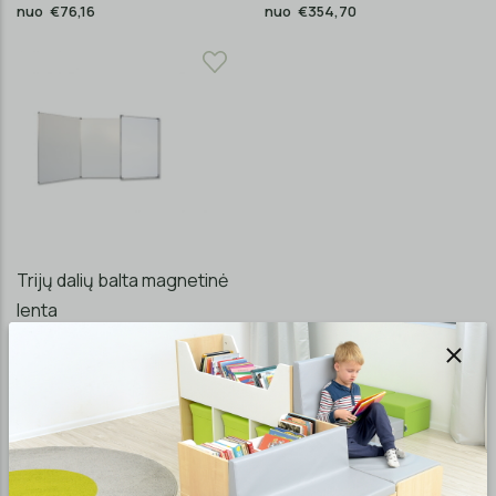
nuo €76,16
nuo €354,70
Trijų dalių balta magnetinė
lenta
nuo €380,69
NAUJIENLAIŠKIS