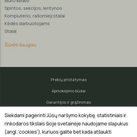
Biuro kėdės
Spintos, sekcijos, lentynos
Kompiuterio, rašomieji stalai
Kėdės darbuotojams
Stalai
Žiūrėti daugiau
Prekių pristatymas
Apmokėjimo būdai
Garantijos ir grąžinimas
Pardavėjo teisės ir pareigos
Siekdami pagerinti Jūsų naršymo kokybę, statistiniais ir
rinkodaros tikslais šioje svetainėje naudojame slapukus
Privatumo politika
(angl. 'cookies'), kuriuos galite bet kada atšaukti
Pirkėjo teisės ir pareigos