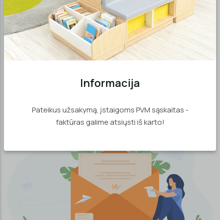
Gaukite „Medrika“ naujausius
pasiūlymus ir informaciją apie akcijas
Informacija
Registruotis
Pateikus užsakymą, įstaigoms PVM sąskaitas -
faktūras galime atsiųsti iš karto!