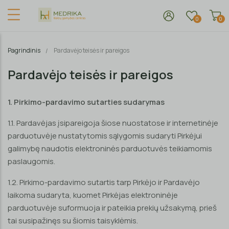
0
0
Pagrindinis
Pardavėjo teisės ir pareigos
Pardavėjo teisės ir pareigos
1. Pirkimo-pardavimo sutarties sudarymas
1.1. Pardavėjas įsipareigoja šiose nuostatose ir internetinėje
parduotuvėje nustatytomis sąlygomis sudaryti Pirkėjui
galimybę naudotis elektroninės parduotuvės teikiamomis
paslaugomis.
1.2. Pirkimo-pardavimo sutartis tarp Pirkėjo ir Pardavėjo
laikoma sudaryta, kuomet Pirkėjas elektroninėje
parduotuvėje suformuoja ir pateikia prekių užsakymą, prieš
tai susipažinęs su šiomis taisyklėmis.