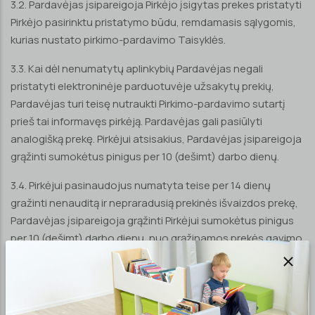
3.2. Pardavėjas įsipareigoja Pirkėjo įsigytas prekes pristatyti
Pirkėjo pasirinktu pristatymo būdu, remdamasis sąlygomis,
kurias nustato pirkimo-pardavimo Taisyklės.
3.3. Kai dėl nenumatytų aplinkybių Pardavėjas negali
pristatyti elektroninėje parduotuvėje užsakytų prekių,
Pardavėjas turi teisę nutraukti Pirkimo-pardavimo sutartį
prieš tai informavęs pirkėją. Pardavėjas gali pasiūlyti
analogišką prekę. Pirkėjui atsisakius, Pardavėjas įsipareigoja
grąžinti sumokėtus pinigus per 10 (dešimt) darbo dienų.
3.4. Pirkėjui pasinaudojus numatyta teise per 14 dienų
gražinti nenauditą ir nepraradusią prekinės išvaizdos prekę,
Pardavėjas įsipareigoja grąžinti Pirkėjui sumokėtus pinigus
per 10 (dešimt) darbo dienų, nuo grąžinamos prekės gavimo
dienos.
3.5. Pardavėjas gali negrąžinti Pirkėjui jo sumokėtos pinigų
sumos tol, kol prekės negrąžintos Pardavėjui arba kol