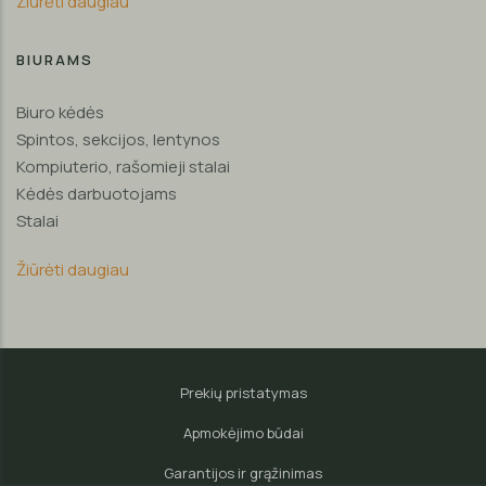
Žiūrėti daugiau
BIURAMS
Biuro kėdės
Spintos, sekcijos, lentynos
Kompiuterio, rašomieji stalai
Kėdės darbuotojams
Stalai
Žiūrėti daugiau
Prekių pristatymas
Apmokėjimo būdai
Garantijos ir grąžinimas