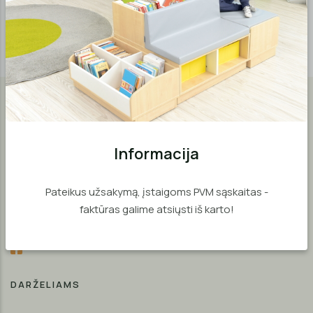
Pirkėjas pateikia įrodymą, kad prekės yra išsiųstos
Pardavėjui, atsižvelgiant į tai, kas įvyksta pirmiau.
Informacija
„Medrika“ - lyderė švietimo įstaigų įrangos rinkoje Vidurio
Europoje.
Pateikus užsakymą, įstaigoms PVM sąskaitas -
faktūras galime atsiųsti iš karto!
Sekite mus:
DARŽELIAMS