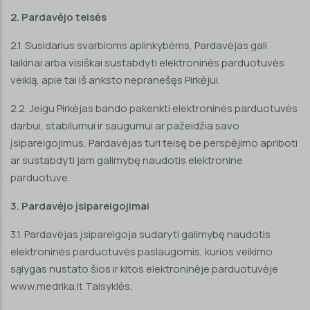
2. Pardavėjo teisės
2.1. Susidarius svarbioms aplinkybėms, Pardavėjas gali
laikinai arba visiškai sustabdyti elektroninės parduotuvės
veiklą, apie tai iš anksto nepranešęs Pirkėjui.
2.2. Jeigu Pirkėjas bando pakenkti elektroninės parduotuvės
darbui, stabilumui ir saugumui ar pažeidžia savo
įsipareigojimus, Pardavėjas turi teisę be perspėjimo apriboti
ar sustabdyti jam galimybę naudotis elektronine
parduotuve.
3. Pardavėjo įsipareigojimai
3.1. Pardavėjas įsipareigoja sudaryti galimybę naudotis
elektroninės parduotuvės paslaugomis, kurios veikimo
sąlygas nustato šios ir kitos elektroninėje parduotuvėje
www.medrika.lt Taisyklės.