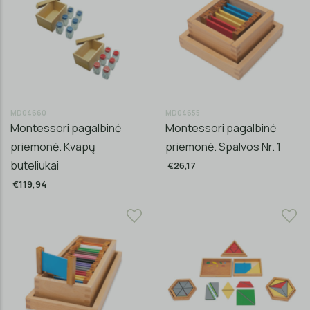
MD04660
MD04655
Montessori pagalbinė
Montessori pagalbinė
priemonė. Kvapų
priemonė. Spalvos Nr. 1
buteliukai
€26,17
€119,94