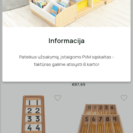
Informacija
MD04585
MD04595
Pateikus užsakymą, įstaigoms PVM sąskaitas -
Montessori pagalbinė
Montessori pagalbinė
faktūras galime atsiųsti iš karto!
priemonė. Skaičių lenta
priemonė. Skaičiai nuo 11 iki
19
€63,35
€87,69