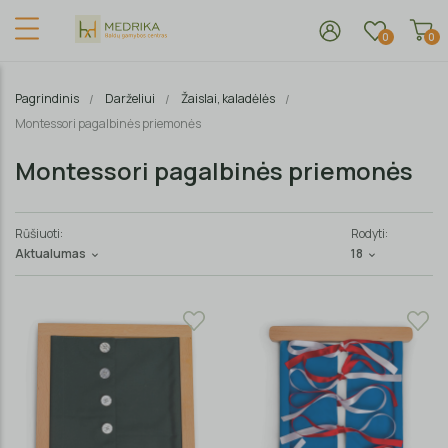
0
0
Pagrindinis
Darželiui
Žaislai, kaladėlės
Montessori pagalbinės priemonės
Montessori pagalbinės priemonės
Rūšiuoti:
Rodyti:
Aktualumas
18