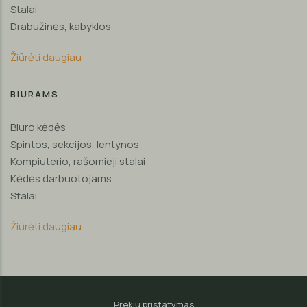
Stalai
Drabužinės, kabyklos
Žiūrėti daugiau
BIURAMS
Biuro kėdės
Spintos, sekcijos, lentynos
Kompiuterio, rašomieji stalai
Kėdės darbuotojams
Stalai
Žiūrėti daugiau
Prekių pristatymas