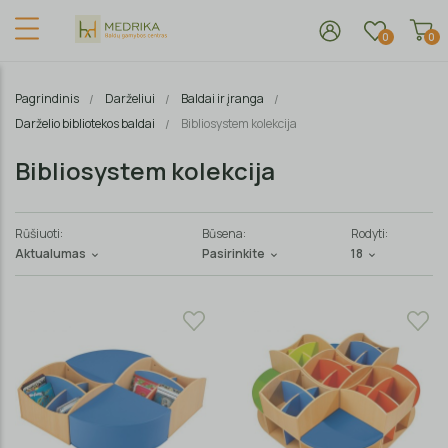
0
0
Pagrindinis
Darželiui
Baldai ir įranga
Darželio bibliotekos baldai
Bibliosystem kolekcija
Bibliosystem kolekcija
Rūšiuoti:
Būsena:
Rodyti:
Aktualumas
Pasirinkite
18