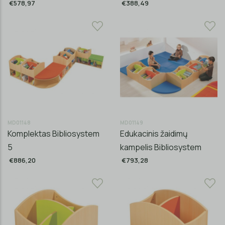
€578,97
€388,49
MD01148
MD01149
Komplektas Bibliosystem
Edukacinis žaidimų
5
kampelis Bibliosystem
€886,20
€793,28