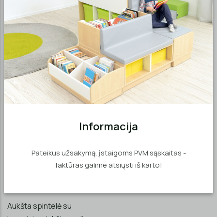
Aukšta spintelė su
Minkštas kampinis padas
kampiniu suolu
nuo €31,25
nuo €165,42
Informacija
Pateikus užsakymą, įstaigoms PVM sąskaitas -
faktūras galime atsiųsti iš karto!
Aukšta spintelė su