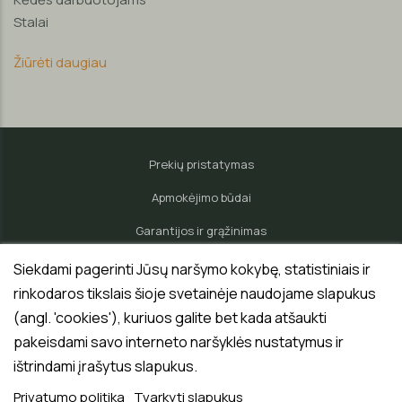
Stalai
Žiūrėti daugiau
Prekių pristatymas
Apmokėjimo būdai
Garantijos ir grąžinimas
Pardavėjo teisės ir pareigos
Siekdami pagerinti Jūsų naršymo kokybę, statistiniais ir
rinkodaros tikslais šioje svetainėje naudojame slapukus
Privatumo politika
(angl. 'cookies'), kuriuos galite bet kada atšaukti
Pirkėjo teisės ir pareigos
pakeisdami savo interneto naršyklės nustatymus ir
Partneriams ir tiekėjams
ištrindami įrašytus slapukus.
Privatumo politika
Tvarkyti slapukus
Paslaugos