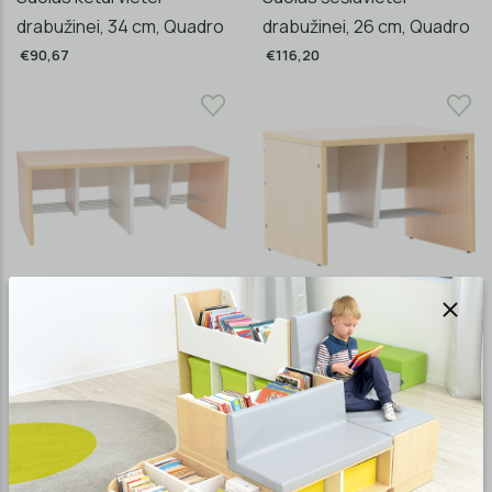
drabužinei, 34 cm, Quadro
drabužinei, 26 cm, Quadro
€90,67
€116,20
MD04508
MD04544
Suolas keturvietei
Suolas dvivietei
drabužinei, 26 cm, Quadro
drabužinei, Quadro
€83,88
€63,87