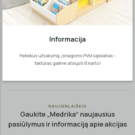
Informacija
MD04545
Suolas keturvietei
Pateikus užsakymą, įstaigoms PVM sąskaitas -
drabužinei ,Quadro
faktūras galime atsiųsti iš karto!
€92,07
NAUJIENLAIŠKIS
Gaukite „Medrika“ naujausius
pasiūlymus ir informaciją apie akcijas