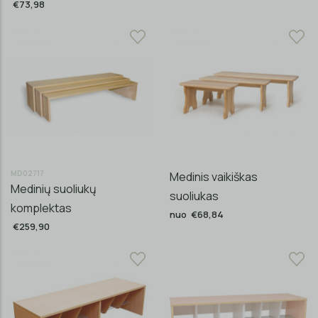
€73,98
MD02717
Medinis vaikiškas
Medinių suoliukų
suoliukas
komplektas
nuo €68,84
€259,90