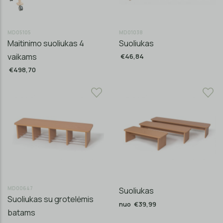
MD05105
MD01038
Maitinimo suoliukas 4
Suoliukas
vaikams
€46,84
€498,70
MD00647
Suoliukas
Suoliukas su grotelėmis
nuo €39,99
batams