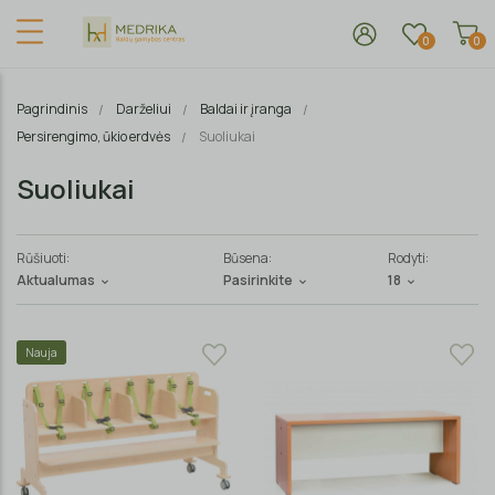
0
0
Pagrindinis
Darželiui
Baldai ir įranga
Persirengimo, ūkio erdvės
Suoliukai
Suoliukai
Rūšiuoti:
Būsena:
Rodyti:
Aktualumas
Pasirinkite
18
Nauja