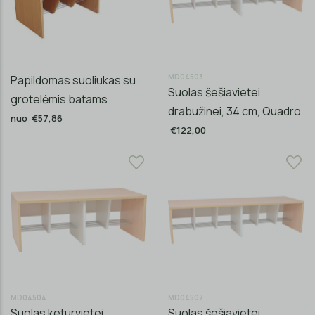
MD04503
Papildomas suoliukas su
Suolas šešiavietei
grotelėmis batams
drabužinei, 34 cm, Quadro
nuo €57,86
€122,00
MD04504
MD04507
Suolas keturvietei
Suolas šešiavietei