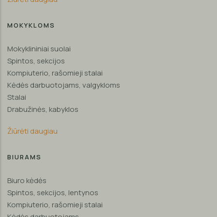
MOKYKLOMS
Mokyklininiai suolai
Spintos, sekcijos
Kompiuterio, rašomieji stalai
Kėdės darbuotojams, valgykloms
Stalai
Drabužinės, kabyklos
Žiūrėti daugiau
BIURAMS
Biuro kėdės
Spintos, sekcijos, lentynos
Kompiuterio, rašomieji stalai
Kėdės darbuotojams