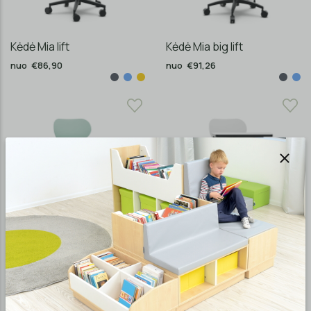
Kėdė Mia lift
Kėdė Mia big lift
nuo €86,90
nuo €91,26
Kėdė Mia Store
Kėdė Mia Table
nuo €163,13
nuo €265,72