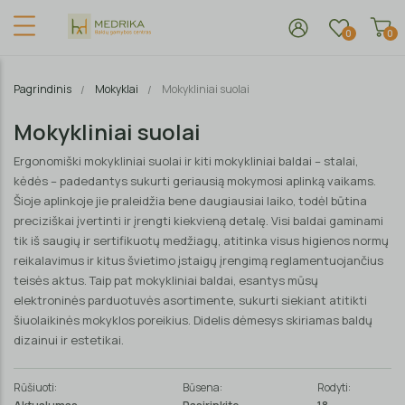
0
0
Pagrindinis
Mokyklai
Mokykliniai suolai
Mokykliniai suolai
Ergonomiški mokykliniai suolai ir kiti mokykliniai baldai – stalai,
kėdės – padedantys sukurti geriausią mokymosi aplinką vaikams.
Šioje aplinkoje jie praleidžia bene daugiausiai laiko, todėl būtina
preciziškai įvertinti ir įrengti kiekvieną detalę. Visi baldai gaminami
tik iš saugių ir sertifikuotų medžiagų, atitinka visus higienos normų
reikalavimus ir kitus švietimo įstaigų įrengimą reglamentuojančius
teisės aktus. Taip pat mokykliniai baldai, esantys mūsų
elektroninės parduotuvės asortimente, sukurti siekiant atitikti
šiuolaikinės mokyklos poreikius. Didelis dėmesys skiriamas baldų
dizainui ir estetikai.
Rūšiuoti:
Būsena:
Rodyti: