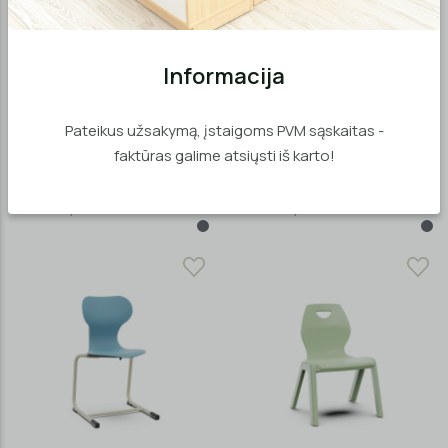
Informacija
Pateikus užsakymą, įstaigoms PVM sąskaitas -
faktūras galime atsiųsti iš karto!
Kėdė Mia Castors
Kėdė Mia Basic
nuo €74,00
nuo €72,40