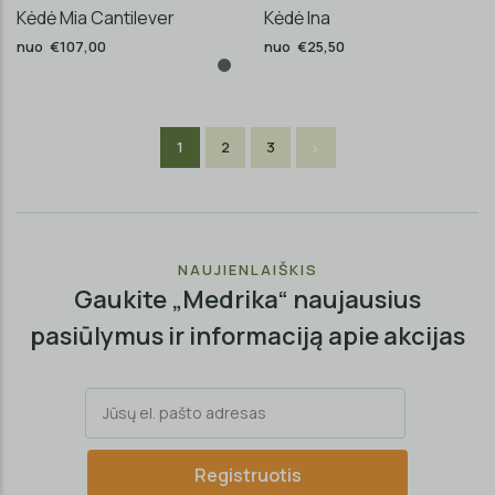
Kėdė Mia Cantilever
Kėdė Ina
nuo €107,00
nuo €25,50
1
2
3
NAUJIENLAIŠKIS
Gaukite „Medrika“ naujausius
pasiūlymus ir informaciją apie akcijas
Registruotis