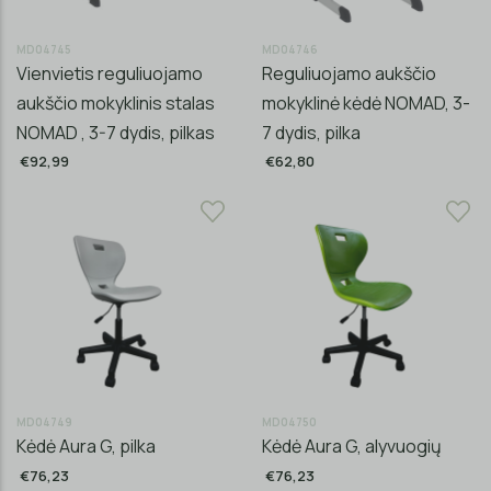
MD04745
MD04746
Vienvietis reguliuojamo
Reguliuojamo aukščio
aukščio mokyklinis stalas
mokyklinė kėdė NOMAD, 3-
NOMAD , 3-7 dydis, pilkas
7 dydis, pilka
€92,99
€62,80
MD04749
MD04750
Kėdė Aura G, pilka
Kėdė Aura G, alyvuogių
€76,23
€76,23