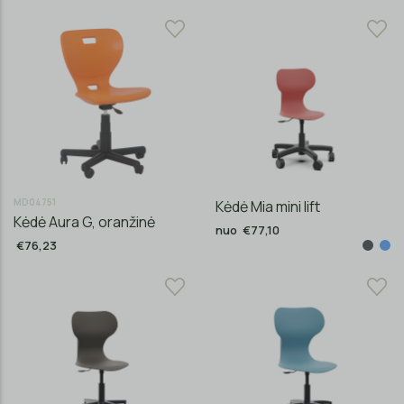
MD04751
Kėdė Mia mini lift
Kėdė Aura G, oranžinė
nuo €77,10
€76,23