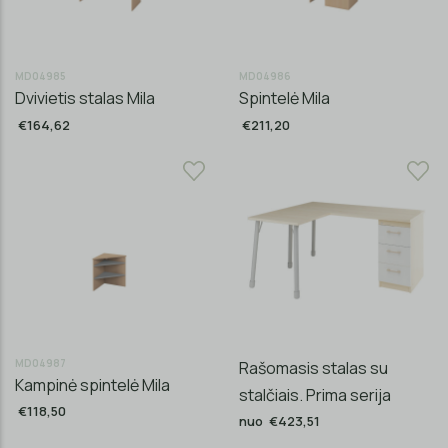
MD04985
MD04986
Dvivietis stalas Mila
Spintelė Mila
€164,62
€211,20
MD04987
Rašomasis stalas su
Kampinė spintelė Mila
stalčiais. Prima serija
€118,50
nuo €423,51