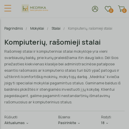
0
0
Pagrindinis
Mokyklai
Stalai
Kompiuterių, rašomieji stalai
Kompiuterių, rašomieji stalai
Rašomieji stalai ir kompiuteriniai stalai mokykloje yra vieni
svarbiausių baldų, prie kurių praleidžiama itin daug laiko. Dėl šios
priežasties kiekvienas klasėje bei administracinėse patalpose
esantis rašomasis ar kompiuterio stalas turi būti ypač patogus ir
užtikrinti komfortišką mokinių, mokytojų darbą. „Medrika“ kviečia
įsigyti specialiai mokyklai pagamintus stalus. Gaminame baldus iš
baldinės plokštės ir stengiamės investuoti į jų kokybę. Klientui
pageidaujant, galime pagaminti nestandartinių išmatavimų
rašomuosius ar kompiuterinius stalus.
Rūšiuoti:
Būsena:
Rodyti:
Aktualumas
Pasirinkite
18