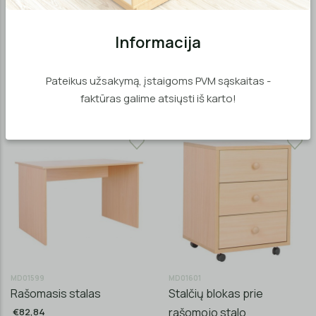
Informacija
MD01602
Auklėtojos stalas su
Rašomasis stalas su trimis
spintele ir stalčiais
Pateikus užsakymą, įstaigoms PVM sąskaitas -
stalčiais
faktūras galime atsiųsti iš karto!
nuo €184,69
€161,70
MD01599
MD01601
Rašomasis stalas
Stalčių blokas prie
rašomojo stalo
€82,84