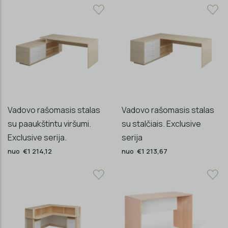
Vadovo rašomasis stalas
Vadovo rašomasis stalas
su paaukštintu viršumi.
su stalčiais. Exclusive
Exclusive serija.
serija
nuo €1 214,12
nuo €1 213,67