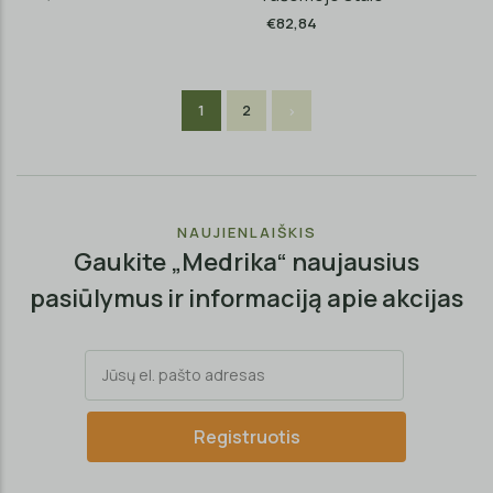
€82,84
1
2
NAUJIENLAIŠKIS
Gaukite „Medrika“ naujausius
pasiūlymus ir informaciją apie akcijas
Registruotis