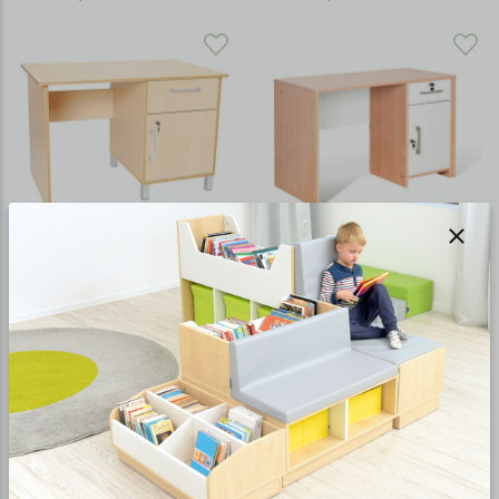
Auklėtojos stalas su
Auklėtojos stalas su
spintele
spintele
nuo €161,66
nuo €161,66