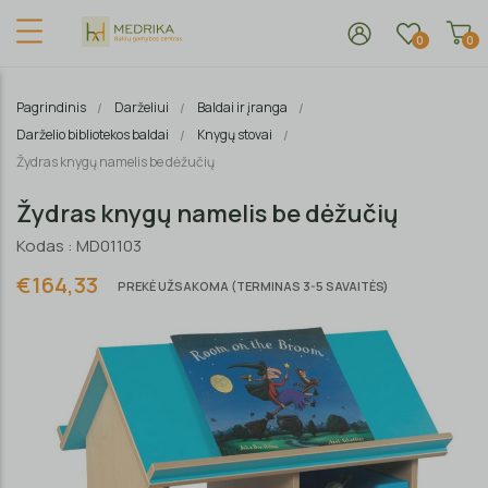
0
0
Pagrindinis
Darželiui
Baldai ir įranga
Darželio bibliotekos baldai
Knygų stovai
Žydras knygų namelis be dėžučių
Žydras knygų namelis be dėžučių
Kodas : MD01103
€164,33
PREKĖ UŽSAKOMA (TERMINAS 3-5 SAVAITĖS)