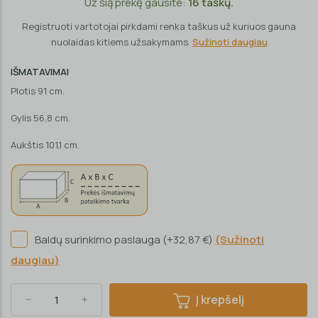
Už šią prekę gausite:
16
taškų.
Registruoti vartotojai pirkdami renka taškus už kuriuos gauna
nuolaidas kitiems užsakymams.
Sužinoti daugiau
IŠMATAVIMAI
Plotis 91 cm.
Gylis 56,8 cm.
Aukštis 101,1 cm.
Baldų surinkimo paslauga (+32,87 €)
(Sužinoti
daugiau)
Į krepšelį