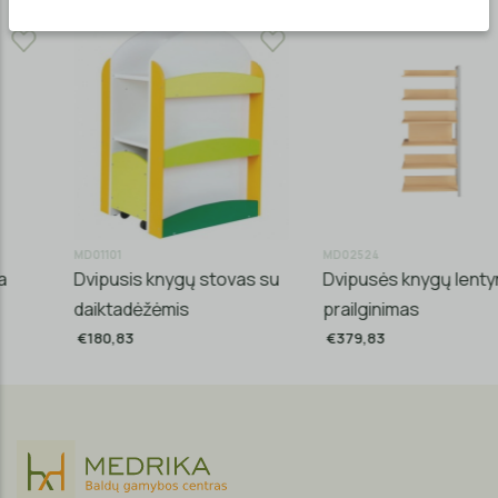
MD01101
MD02524
Dvipusis knygų stovas su
Dvipusės knygų lentynos
daiktadėžėmis
prailginimas
€180,83
€379,83