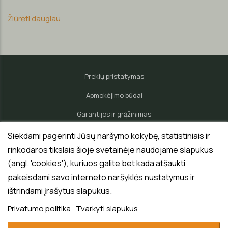
Žiūrėti daugiau
Prekių pristatymas
Apmokėjimo būdai
Garantijos ir grąžinimas
Pardavėjo teisės ir pareigos
Siekdami pagerinti Jūsų naršymo kokybę, statistiniais ir
rinkodaros tikslais šioje svetainėje naudojame slapukus
Privatumo politika
(angl. 'cookies'), kuriuos galite bet kada atšaukti
Pirkėjo teisės ir pareigos
pakeisdami savo interneto naršyklės nustatymus ir
Partneriams ir tiekėjams
ištrindami įrašytus slapukus.
Privatumo politika
Tvarkyti slapukus
Paslaugos
© 2026 Medrika. Visos teisės saugomos