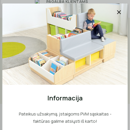
PAGALBA KLIENTAMS
Aprašymas
Medžiagos
Garantija
Mobilus knygų namelis su žydru stogeliu. Parduodamas be
dėžučių. Dėžutes galite išsirinkti atskirai skyriuje (spintelės
su dėžutėmis).
Korpusas pagamintas iš 18 mm storio, buko spalvos
laminuotos medžio drožlių plokštės.
Informacija
Pateikus užsakymą, įstaigoms PVM sąskaitas -
Panašios prekės
faktūras galime atsiųsti iš karto!