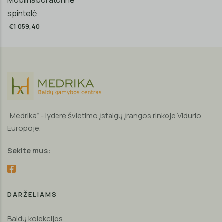
spintelė
€1 059,40
„Medrika“ - lyderė švietimo įstaigų įrangos rinkoje Vidurio
Europoje.
Sekite mus:
DARŽELIAMS
Baldų kolekcijos