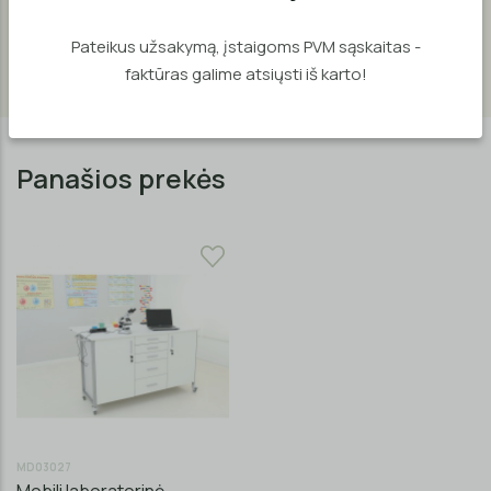
lizdai ir pridedamos 4 pakabos, kurios gali būti naudojamos
kaip pvz. pakabinamoms svarstyklėms.
Pateikus užsakymą, įstaigoms PVM sąskaitas -
faktūras galime atsiųsti iš karto!
Panašios prekės
MD03027
Mobili laboratorinė