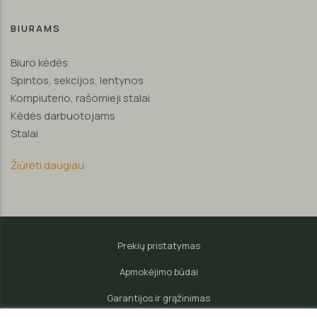
BIURAMS
Biuro kėdės
Spintos, sekcijos, lentynos
Kompiuterio, rašomieji stalai
Kėdės darbuotojams
Stalai
Žiūrėti daugiau
Prekių pristatymas
Apmokėjimo būdai
Garantijos ir grąžinimas