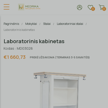
0
0
Pagrindinis
Mokyklai
Stalai
Laboratoriniai stalai
Laboratorinis kabinetas
Laboratorinis kabinetas
Kodas : MD03028
€1 660,73
PREKĖ UŽSAKOMA (TERMINAS 3-5 SAVAITĖS)