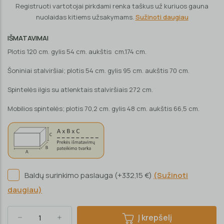
Registruoti vartotojai pirkdami renka taškus už kuriuos gauna
nuolaidas kitiems užsakymams.
Sužinoti daugiau
IŠMATAVIMAI
Plotis 120 cm. gylis 54 cm. aukštis cm.174 cm.
Šoniniai stalviršiai; plotis 54 cm. gylis 95 cm. aukštis 70 cm.
Spintelės ilgis su atlenktais stalviršiais 272 cm.
Mobilios spintelės; plotis 70,2 cm. gylis 48 cm. aukštis 66,5 cm.
Baldų surinkimo paslauga (+332,15 €)
(Sužinoti
daugiau)
Į krepšelį