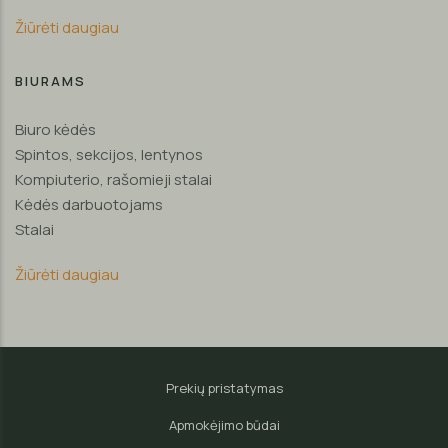
Žiūrėti daugiau
BIURAMS
Biuro kėdės
Spintos, sekcijos, lentynos
Kompiuterio, rašomieji stalai
Kėdės darbuotojams
Stalai
Žiūrėti daugiau
Prekių pristatymas
Apmokėjimo būdai