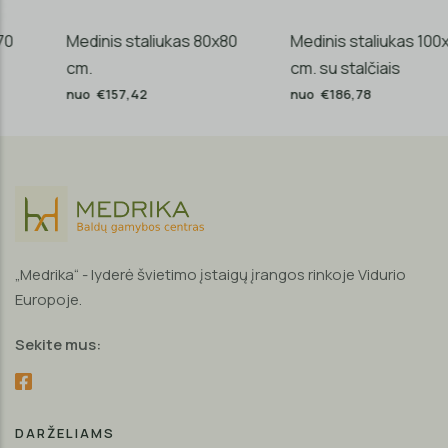
Medinis staliukas 80x80
Medinis staliukas 100x50
cm.
cm. su stalčiais
nuo €157,42
nuo €186,78
„Medrika“ - lyderė švietimo įstaigų įrangos rinkoje Vidurio
Europoje.
Sekite mus:
DARŽELIAMS