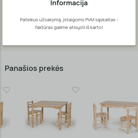
Informacija
kampai yra užapvalinti dėl vaikų saugumo.
Pateikus užsakymą, įstaigoms PVM sąskaitas -
SVARBU! Kėdutės staliukui įsigykite atskirai (parduodamos
faktūras galime atsiųsti iš karto!
atskirai).
Panašios prekės