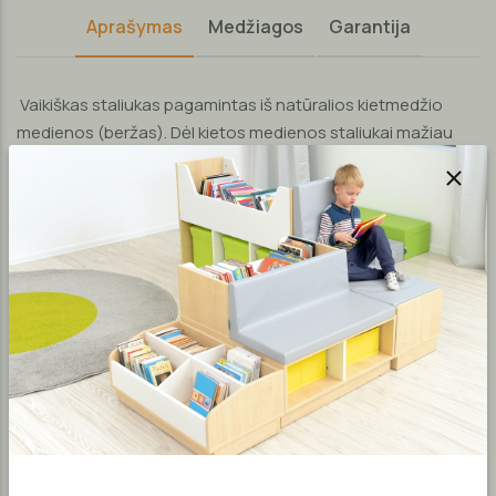
Aprašymas
Medžiagos
Garantija
Vaikiškas staliukas pagamintas iš natūralios kietmedžio
medienos (beržas). Dėl kietos medienos staliukai mažiau
braižosi, taip pat yra tvirtesni ir ilgaamžiškesni. Stalas
pagamintas su tvirtu mediniu rėmu, dėl kurio stalas tampa
dar tvirtesnis. Stalo kojos tvirtinasi prie stalo rėmo metalinio
kampo, todėl taip yra užtikrinamas tvirtumas ir stabilumas.
Staliuką galite išsirinkti su reguliuojamo aukščio apvaliomis
kojomis arba su nereguliuojamo aukščio apvaliomis
kojomis. Reguliuojamo aukščio kojos sukurtos taip, kad jas
būtų galima reguliuoti daugybę kartų neprarandant
stabilumo ir tvirtumo. Reguliavimo principas - iš apačios
pridedamos arba nuimamos medinės apvalios ritinio formos
kaladėlės, kurių kiekvienos aukštis yra 2 cm.
Staliukas lakuotas su stalviršiams skirtu vandens pagrindo
laku, kuris yra netoksiškas vaikų sveikatai. Staliuko visi