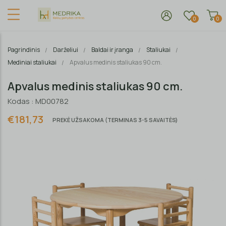
0
0
Pagrindinis
Darželiui
Baldai ir įranga
Staliukai
Mediniai staliukai
Apvalus medinis staliukas 90 cm.
Apvalus medinis staliukas 90 cm.
Kodas : MD00782
€181,73
PREKĖ UŽSAKOMA (TERMINAS 3-5 SAVAITĖS)