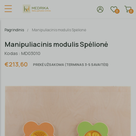
0
0
Pagrindinis
Manipuliacinis modulis Spėlionė
Manipuliacinis modulis Spėlionė
Kodas : MD03010
€213,60
PREKĖ UŽSAKOMA (TERMINAS 3-5 SAVAITĖS)