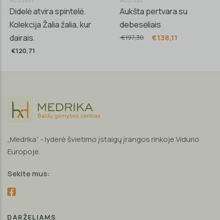
MD03859
MD01344
Didelė atvira spintelė.
Aukšta pertvara su
Kolekcija Žalia žalia, kur
debesėliais
dairais.
€138,11
€197,30
€120,71
„Medrika“ - lyderė švietimo įstaigų įrangos rinkoje Vidurio
Europoje.
Sekite mus:
DARŽELIAMS