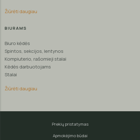
Žiūrėti daugiau
BIURAMS
Biuro kėdės
Spintos, sekcijos, lentynos
Kompiuterio, rašomieji stalai
Kėdės darbuotojams
Stalai
Žiūrėti daugiau
Prekių pristatymas
Apmokėjimo būdai