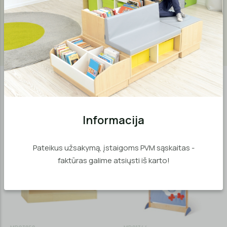
Skydelyje yra 2 krepšiai, kuriuose paslėptus įvairius daiktus,
vaikai turi atpažinti liečiant. Tinka sensorinio namelio
MD03005 sienoms. Namelis parduodamas atskirai.
Panašios prekės
Informacija
Išpardavimas!
Akcija
Pateikus užsakymą, įstaigoms PVM sąskaitas -
faktūras galime atsiųsti iš karto!