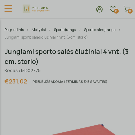
0
0
Pagrindinis
Mokyklai
Sporto įranga
Sporto salės įranga
Jungiami sporto salės čiužiniai 4 vnt. (3 cm. storio)
Jungiami sporto salės čiužiniai 4 vnt. (3
cm. storio)
Kodas : MD02775
€231,02
PREKĖ UŽSAKOMA (TERMINAS 3-5 SAVAITĖS)