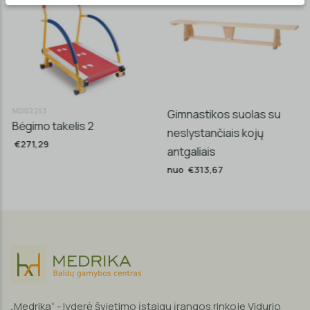
MD02253
Gimnastikos suolas su
Bėgimo takelis 2
neslystančiais kojų
€271,29
antgaliais
nuo €313,67
„Medrika“ - lyderė švietimo įstaigų įrangos rinkoje Vidurio