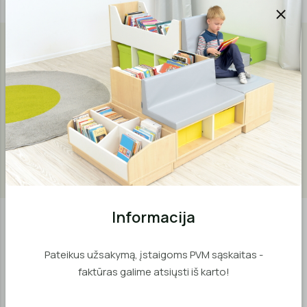
Aprašymas
Medžiagos
Garantija
Šie čiužinukai puiki vieta vaikų žaidimams ar mankštai.
Čiužinys pagamintas iš lengvos, tvirtos porolono
medžiagos. Padengtas lengvai valomu PVC audiniu,
neturinčiu ftalatų.
Informacija
Panašios prekės
Pateikus užsakymą, įstaigoms PVM sąskaitas -
faktūras galime atsiųsti iš karto!