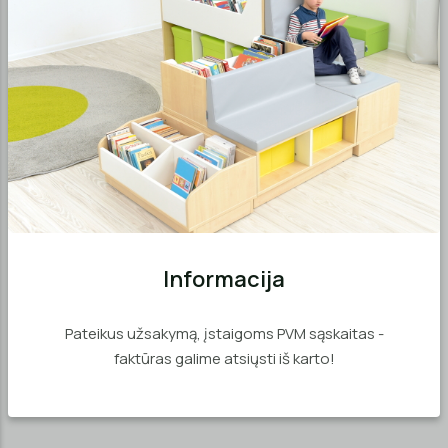
MD00210
MD02256
Kampinė spintelė MAXI
Komoda MAXI COLOR su 10
COLOR
stalčių
€114,46
€282,45
NAUJIENLAIŠKIS
Gaukite „Medrika“ naujausius
pasiūlymus ir informaciją apie akcijas
Informacija
Pateikus užsakymą, įstaigoms PVM sąskaitas -
faktūras galime atsiųsti iš karto!
Registruotis