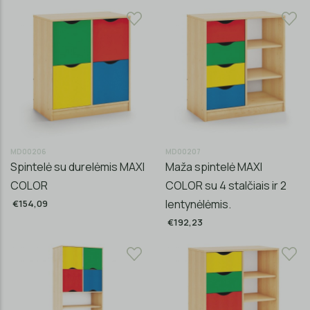
MD00206
MD00207
Spintelė su durelėmis MAXI
Maža spintelė MAXI
COLOR
COLOR su 4 stalčiais ir 2
lentynėlėmis.
€154,09
€192,23