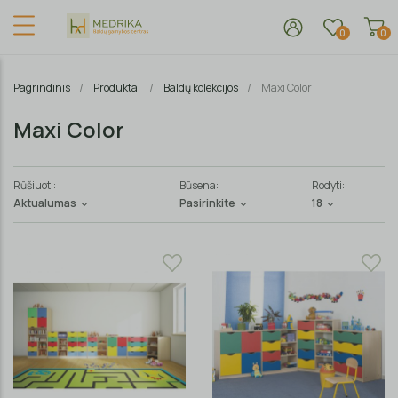
0
0
Pagrindinis
Produktai
Baldų kolekcijos
Maxi Color
Maxi Color
Rūšiuoti:
Būsena:
Rodyti:
Aktualumas
Pasirinkite
18