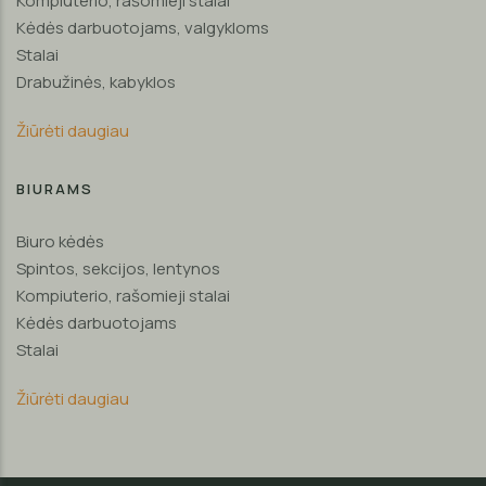
Kompiuterio, rašomieji stalai
Kėdės darbuotojams, valgykloms
Stalai
Drabužinės, kabyklos
Žiūrėti daugiau
BIURAMS
Biuro kėdės
Spintos, sekcijos, lentynos
Kompiuterio, rašomieji stalai
Kėdės darbuotojams
Stalai
Žiūrėti daugiau