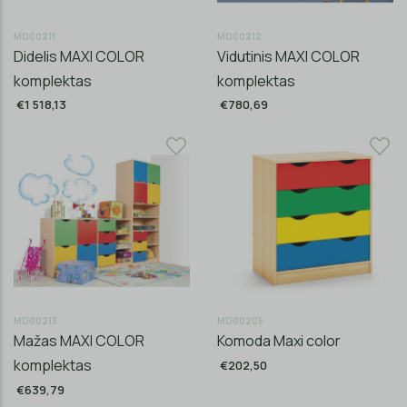
MD00211
MD00212
Didelis MAXI COLOR
Vidutinis MAXI COLOR
komplektas
komplektas
€1 518,13
€780,69
MD00213
MD00205
Mažas MAXI COLOR
Komoda Maxi color
komplektas
€202,50
€639,79