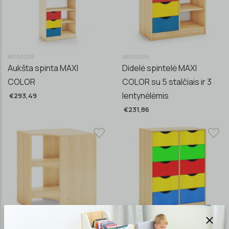
MD00208
MD00209
Aukšta spinta MAXI
Didelė spintelė MAXI
COLOR
COLOR su 5 stalčiais ir 3
lentynėlėmis
€293,49
€231,86