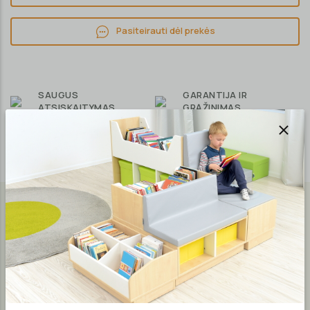
Pasiteirauti dėl prekės
SAUGUS
GARANTIJA IR
ATSISKAITYMAS
GRĄŽINIMAS
PAGALBA KLIENTAMS
Aprašymas
Medžiagos
Garantija
Kėdutės sėdimoji dalis ir atlošas ergonomiškai išlenkti
sėdėjimo patogumui užtikrinti. Kėdutes galima sudėti vieną
ant kitos. Plastikiniai kėdučių kojų padeliai saugo grindų