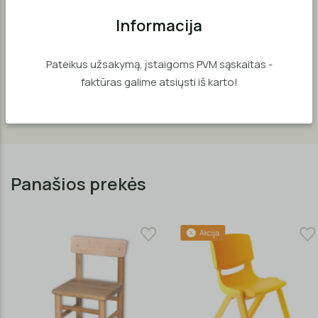
dangą nuo braižymosi. Visi kėdučių kampai užapvalinti vaikų
saugumui.
Informacija
Galima pasirinkti skirtingų aukščių bei spalvų kėdutes.
Pateikus užsakymą, įstaigoms PVM sąskaitas -
Kėdutė pagaminta iš natūralios buko medienos, padengta
faktūras galime atsiųsti iš karto!
vandens pagrindo laku.
Panašios prekės
Akcija