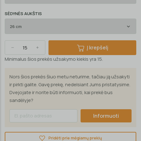
SĖDYNĖS AUKŠTIS
Į krepšelį
Minimalus šios prekės užsakymo kiekis yra 15.
Nors šios prekės šiuo metu neturime, tačiau ją užsakyti
ir pirkti galite. Gavę prekę, nedelsiant Jums pristatysime.
Dvejojate ir norite būti informuoti, kai prekė bus
sandėlyje?
Informuoti
Pridėti prie mėgiamų prekių