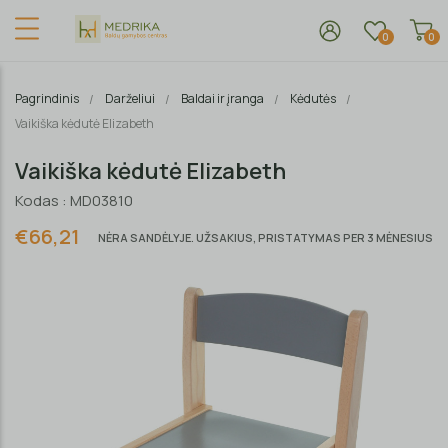
0
0
Pagrindinis
Darželiui
Baldai ir įranga
Kėdutės
Vaikiška kėdutė Elizabeth
Vaikiška kėdutė Elizabeth
Kodas : MD03810
€66,21
NĖRA SANDĖLYJE. UŽSAKIUS, PRISTATYMAS PER 3 MĖNESIUS