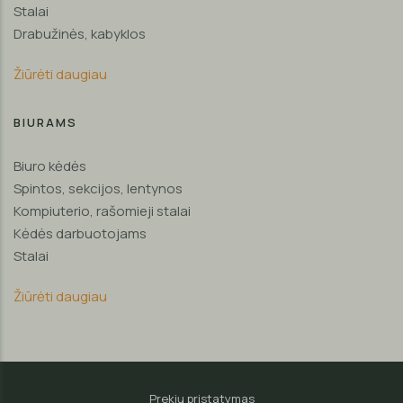
Stalai
Drabužinės, kabyklos
Žiūrėti daugiau
BIURAMS
Biuro kėdės
Spintos, sekcijos, lentynos
Kompiuterio, rašomieji stalai
Kėdės darbuotojams
Stalai
Žiūrėti daugiau
Prekių pristatymas