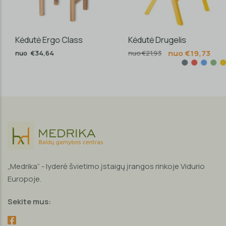
Kėdutė Ergo Class
Kėdutė Drugelis
nuo €19,73
nuo €34,64
nuo €21,93
„Medrika“ - lyderė švietimo įstaigų įrangos rinkoje Vidurio
Europoje.
Sekite mus: