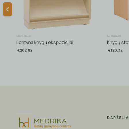
MD03030
MD00401
Lentyna knygų ekspozicijai
Knygų sto
€202,82
€123,32
DARŽELI