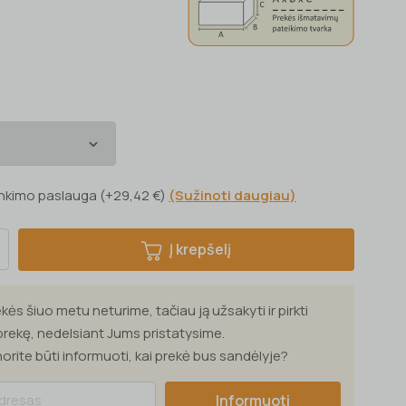
inkimo paslauga (+29,42 €)
(Sužinoti daugiau)
Į krepšelį
kės šiuo metu neturime, tačiau ją užsakyti ir pirkti
 prekę, nedelsiant Jums pristatysime.
norite būti informuoti, kai prekė bus sandėlyje?
Informuoti