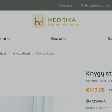
Apie mus
Prekių pristatymas
lai
Biurui
Ka
aldai
Knygų stovai
Knygų stovas
Knygų st
Kodas : MD02
€147,08
P
IŠMATAVIMAI
Plotis 73,6 cm.