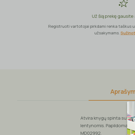
Už šią prekę gausite
Registruoti vartotojai pirkdami renka taškus 
užsakymams.
Sužinot
Aprašy
Atvira knygų spinta su 3 
lentynomis. Papildomai ga
MD02992.