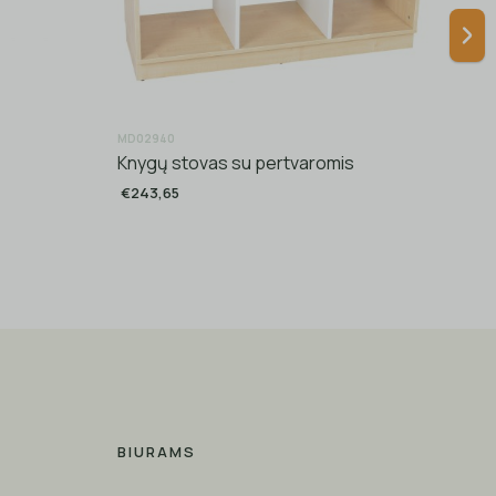
MD02940
MD00
Knygų stovas su pertvaromis
Vie
€243,65
€12
BIURAMS