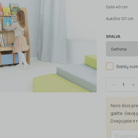
Gylis 40 cm.
Aukštis 121 cm.
SPALVA
Baldų sur
Nors šios pre
galite. Gavę
Dvejojate ir 