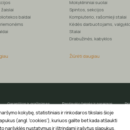
kcijos
Mokyklininiai suolai
 žaislai
Spintos, sekcijos
bliotekos baldai
Kompiuterio, rašomieji stalai
 priemonėms
Kėdės darbuotojams, valgyk
aldai
Stalai
Drabužinės, kabyklos
ugiau
Žiūrėti daugiau
Garantijos ir grąžinimas
Pardavėjo teisės ir pareigos
Pr
aršymo kokybę, statistiniais ir rinkodaros tikslais šioje
Partneriams ir tiekėjams
Paslaugos
pukus (angl. 'cookies'), kuriuos galite bet kada atšaukti
o naršyklės nustatymus ir ištrindami įrašytus slapukus.
© 2026 Medrika. Visos teisės saugomos