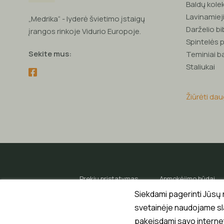
Baldų kole
Lavinamieji
„Medrika“ - lyderė švietimo įstaigų
Darželio bi
įrangos rinkoje Vidurio Europoje.
Spintelės
Sekite mus:
Teminiai b
Staliukai
Žiūrėti da
Prekių pristatymas
Apmokėjimo būdai
Siekdami pagerinti Jūsų n
svetainėje naudojame sla
pakeisdami savo internet