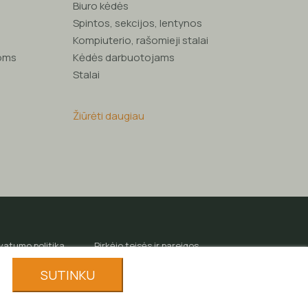
Biuro kėdės
Spintos, sekcijos, lentynos
Kompiuterio, rašomieji stalai
loms
Kėdės darbuotojams
Stalai
Žiūrėti daugiau
ivatumo politika
Pirkėjo teisės ir pareigos
SUTINKU