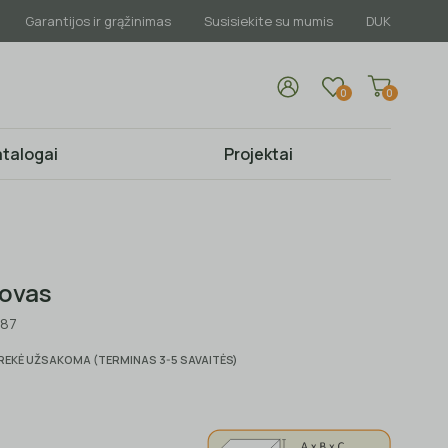
Garantijos ir grąžinimas
Susisiekite su mumis
DUK
0
0
talogai
Projektai
ovas
987
REKĖ UŽSAKOMA (TERMINAS 3-5 SAVAITĖS)