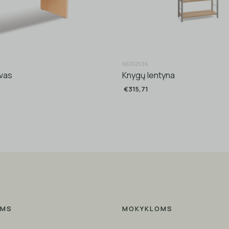
MD02526
vas
Knygų lentyna
€315,71
AMS
MOKYKLOMS