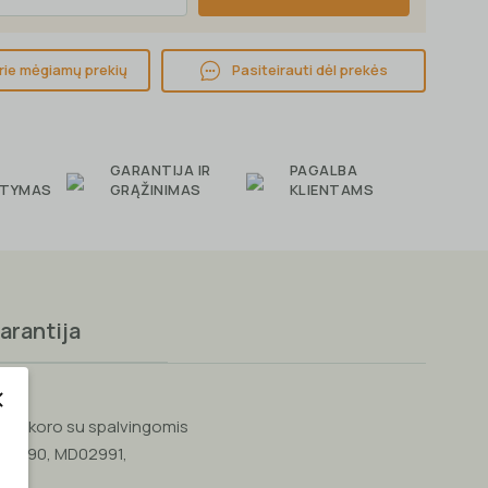
prie mėgiamų prekių
Pasiteirauti dėl prekės
GARANTIJA IR
PAGALBA
ITYMAS
GRĄŽINIMAS
KLIENTAMS
arantija
žo dekoro su spalvingomis
MD02990, MD02991,