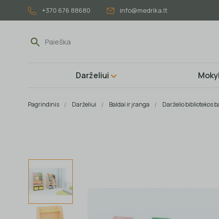
+370 676 88680
info@medrika.lt
Darželiui
Mokyk
Pagrindinis
Darželiui
Baldai ir įranga
Darželio bibliotekos b